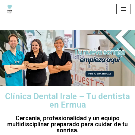
Saltar
al
contenido
Clínica Dental Irale – Tu dentista
en Ermua
Cercanía, profesionalidad y un equipo
multidisciplinar preparado para cuidar de tu
sonrisa.