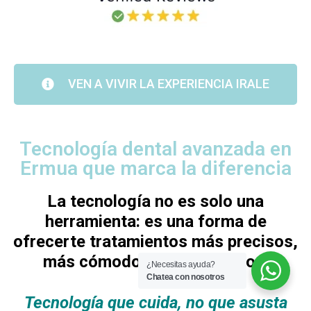
VEN A VIVIR LA EXPERIENCIA IRALE
Tecnología dental avanzada en
Ermua que marca la diferencia
La tecnología no es solo una
herramienta: es una forma de
ofrecerte tratamientos más precisos,
más cómodos y más seguros.
¿Necesitas ayuda?
Chatea con nosotros
Tecnología que cuida, no que asusta