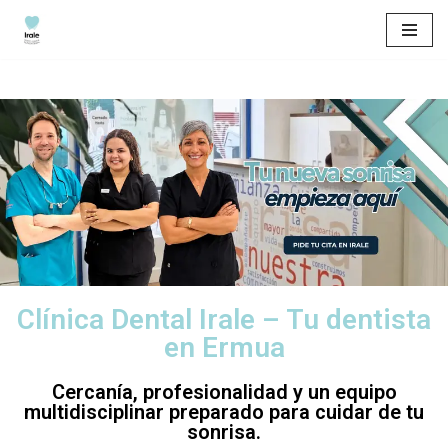
Saltar
al
contenido
Clínica Dental Irale – Tu dentista
en Ermua
Cercanía, profesionalidad y un equipo
multidisciplinar preparado para cuidar de tu
sonrisa.