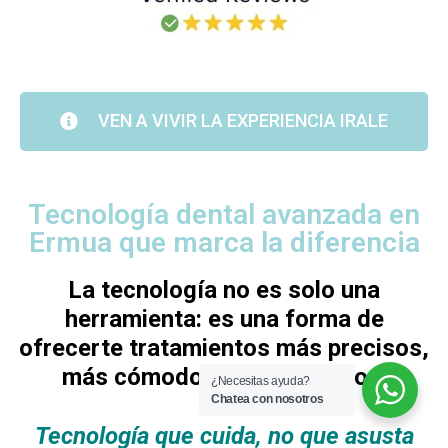
VEN A VIVIR LA EXPERIENCIA IRALE
Tecnología dental avanzada en
Ermua que marca la diferencia
La tecnología no es solo una
herramienta: es una forma de
ofrecerte tratamientos más precisos,
más cómodos y más seguros.
¿Necesitas ayuda?
Chatea con nosotros
Tecnología que cuida, no que asusta