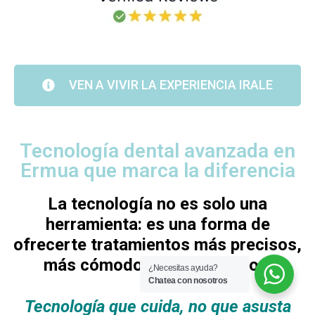
VEN A VIVIR LA EXPERIENCIA IRALE
Tecnología dental avanzada en
Ermua que marca la diferencia
La tecnología no es solo una
herramienta: es una forma de
ofrecerte tratamientos más precisos,
más cómodos y más seguros.
¿Necesitas ayuda?
Chatea con nosotros
Tecnología que cuida, no que asusta