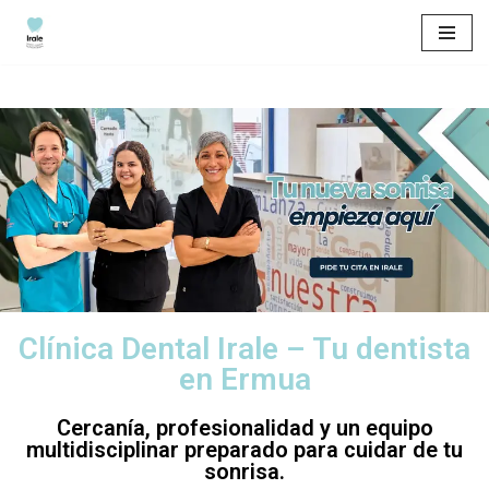
Saltar
al
contenido
Clínica Dental Irale – Tu dentista
en Ermua
Cercanía, profesionalidad y un equipo
multidisciplinar preparado para cuidar de tu
sonrisa.