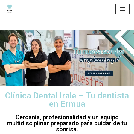
Saltar
al
contenido
Clínica Dental Irale – Tu dentista
en Ermua
Cercanía, profesionalidad y un equipo
multidisciplinar preparado para cuidar de tu
sonrisa.