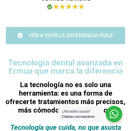
VEN A VIVIR LA EXPERIENCIA IRALE
Tecnología dental avanzada en
Ermua que marca la diferencia
La tecnología no es solo una
herramienta: es una forma de
ofrecerte tratamientos más precisos,
más cómodos y más seguros.
¿Necesitas ayuda?
Chatea con nosotros
Tecnología que cuida, no que asusta