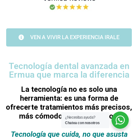
VEN A VIVIR LA EXPERIENCIA IRALE
Tecnología dental avanzada en
Ermua que marca la diferencia
La tecnología no es solo una
herramienta: es una forma de
ofrecerte tratamientos más precisos,
más cómodos y más seguros.
¿Necesitas ayuda?
Chatea con nosotros
Tecnología que cuida, no que asusta