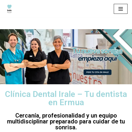
Saltar
al
contenido
Clínica Dental Irale – Tu dentista
en Ermua
Cercanía, profesionalidad y un equipo
multidisciplinar preparado para cuidar de tu
sonrisa.