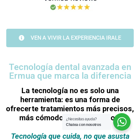
VEN A VIVIR LA EXPERIENCIA IRALE
Tecnología dental avanzada en
Ermua que marca la diferencia
La tecnología no es solo una
herramienta: es una forma de
ofrecerte tratamientos más precisos,
más cómodos y más seguros.
¿Necesitas ayuda?
Chatea con nosotros
Tecnología que cuida, no que asusta