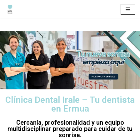
Saltar
al
contenido
Clínica Dental Irale – Tu dentista
en Ermua
Cercanía, profesionalidad y un equipo
multidisciplinar preparado para cuidar de tu
sonrisa.