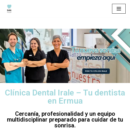
Saltar
al
contenido
Clínica Dental Irale – Tu dentista
en Ermua
Cercanía, profesionalidad y un equipo
multidisciplinar preparado para cuidar de tu
sonrisa.