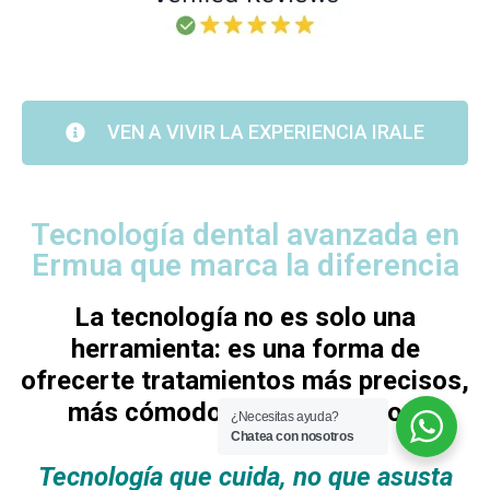
VEN A VIVIR LA EXPERIENCIA IRALE
Tecnología dental avanzada en
Ermua que marca la diferencia
La tecnología no es solo una
herramienta: es una forma de
ofrecerte tratamientos más precisos,
más cómodos y más seguros.
¿Necesitas ayuda?
Chatea con nosotros
Tecnología que cuida, no que asusta