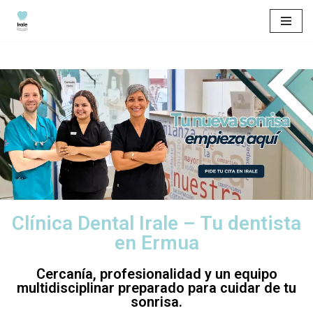
Saltar
al
contenido
Clínica Dental Irale – Tu dentista
en Ermua
Cercanía, profesionalidad y un equipo
multidisciplinar preparado para cuidar de tu
sonrisa.