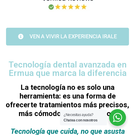
VEN A VIVIR LA EXPERIENCIA IRALE
Tecnología dental avanzada en
Ermua que marca la diferencia
La tecnología no es solo una
herramienta: es una forma de
ofrecerte tratamientos más precisos,
más cómodos y más seguros.
¿Necesitas ayuda?
Chatea con nosotros
Tecnología que cuida, no que asusta