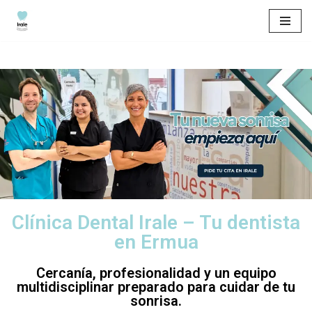
Saltar
al
contenido
Clínica Dental Irale – Tu dentista
en Ermua
Cercanía, profesionalidad y un equipo
multidisciplinar preparado para cuidar de tu
sonrisa.