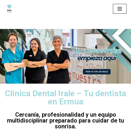
Saltar
al
contenido
Clínica Dental Irale – Tu dentista
en Ermua
Cercanía, profesionalidad y un equipo
multidisciplinar preparado para cuidar de tu
sonrisa.