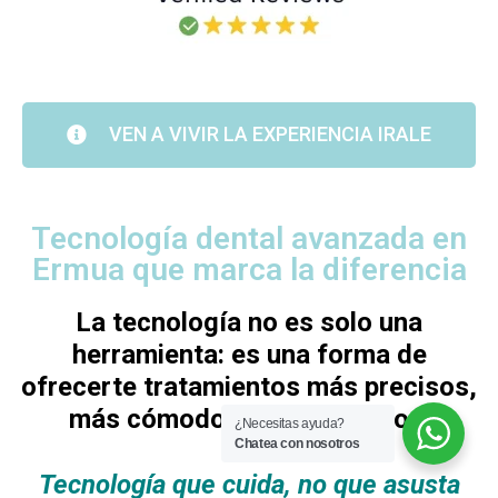
VEN A VIVIR LA EXPERIENCIA IRALE
Tecnología dental avanzada en
Ermua que marca la diferencia
La tecnología no es solo una
herramienta: es una forma de
ofrecerte tratamientos más precisos,
más cómodos y más seguros.
¿Necesitas ayuda?
Chatea con nosotros
Tecnología que cuida, no que asusta