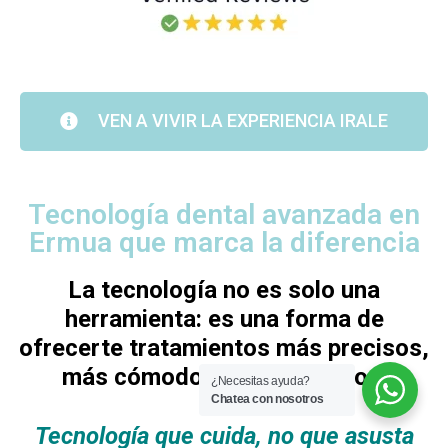
VEN A VIVIR LA EXPERIENCIA IRALE
Tecnología dental avanzada en
Ermua que marca la diferencia
La tecnología no es solo una
herramienta: es una forma de
ofrecerte tratamientos más precisos,
más cómodos y más seguros.
¿Necesitas ayuda?
Chatea con nosotros
Tecnología que cuida, no que asusta