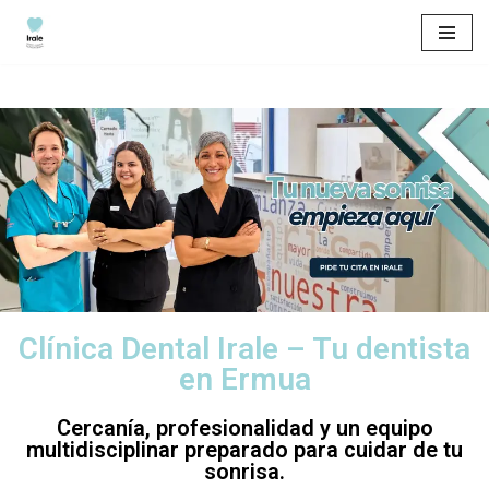
Saltar
al
contenido
Clínica Dental Irale – Tu dentista
en Ermua
Cercanía, profesionalidad y un equipo
multidisciplinar preparado para cuidar de tu
sonrisa.