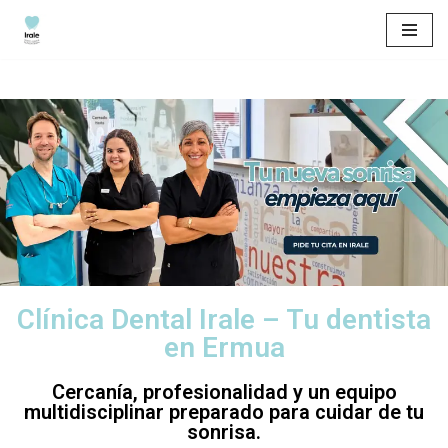
Saltar
al
contenido
Clínica Dental Irale – Tu dentista
en Ermua
Cercanía, profesionalidad y un equipo
multidisciplinar preparado para cuidar de tu
sonrisa.