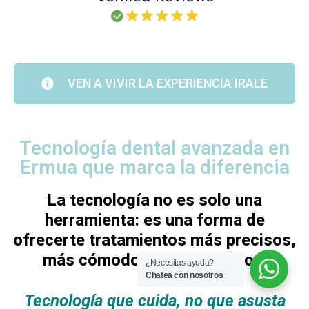
VEN A VIVIR LA EXPERIENCIA IRALE
Tecnología dental avanzada en
Ermua que marca la diferencia
La tecnología no es solo una
herramienta: es una forma de
ofrecerte tratamientos más precisos,
más cómodos y más seguros.
¿Necesitas ayuda?
Chatea con nosotros
Tecnología que cuida, no que asusta