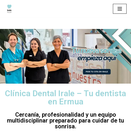
Saltar
al
contenido
Clínica Dental Irale – Tu dentista
en Ermua
Cercanía, profesionalidad y un equipo
multidisciplinar preparado para cuidar de tu
sonrisa.