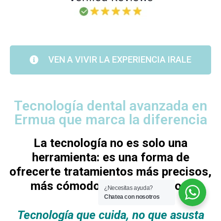
VEN A VIVIR LA EXPERIENCIA IRALE
Tecnología dental avanzada en
Ermua que marca la diferencia
La tecnología no es solo una
herramienta: es una forma de
ofrecerte tratamientos más precisos,
más cómodos y más seguros.
¿Necesitas ayuda?
Chatea con nosotros
Tecnología que cuida, no que asusta