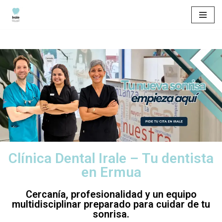
Saltar
al
contenido
Clínica Dental Irale – Tu dentista
en Ermua
Cercanía, profesionalidad y un equipo
multidisciplinar preparado para cuidar de tu
sonrisa.