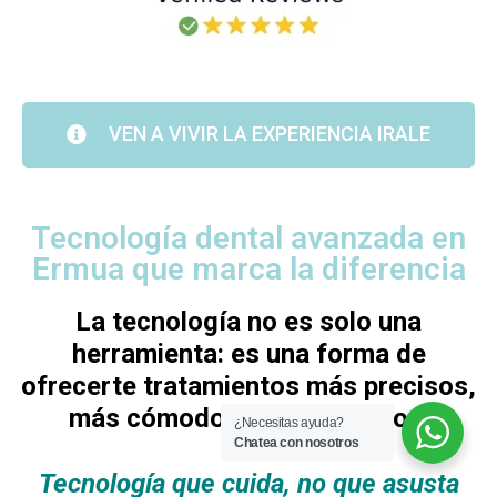
VEN A VIVIR LA EXPERIENCIA IRALE
Tecnología dental avanzada en
Ermua que marca la diferencia
La tecnología no es solo una
herramienta: es una forma de
ofrecerte tratamientos más precisos,
más cómodos y más seguros.
¿Necesitas ayuda?
Chatea con nosotros
Tecnología que cuida, no que asusta