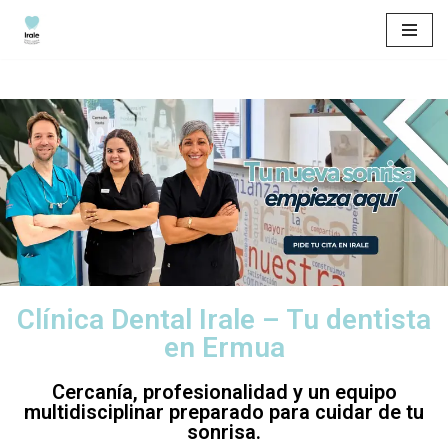
Saltar
al
contenido
Clínica Dental Irale – Tu dentista
en Ermua
Cercanía, profesionalidad y un equipo
multidisciplinar preparado para cuidar de tu
sonrisa.