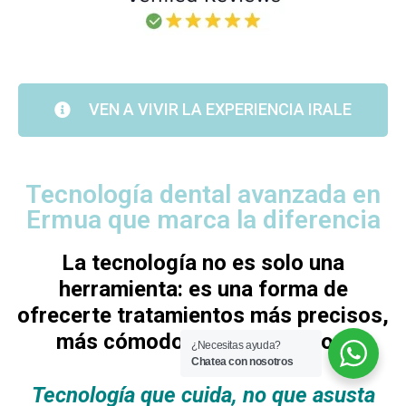
VEN A VIVIR LA EXPERIENCIA IRALE
Tecnología dental avanzada en
Ermua que marca la diferencia
La tecnología no es solo una
herramienta: es una forma de
ofrecerte tratamientos más precisos,
más cómodos y más seguros.
¿Necesitas ayuda?
Chatea con nosotros
Tecnología que cuida, no que asusta