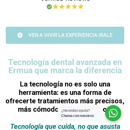
VEN A VIVIR LA EXPERIENCIA IRALE
Tecnología dental avanzada en
Ermua que marca la diferencia
La tecnología no es solo una
herramienta: es una forma de
ofrecerte tratamientos más precisos,
más cómodos y más seguros.
¿Necesitas ayuda?
Chatea con nosotros
Tecnología que cuida, no que asusta