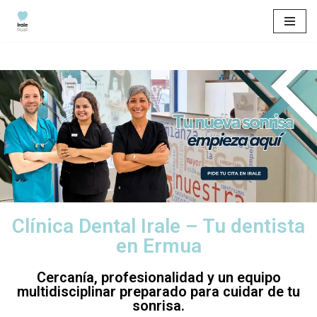
Saltar
al
contenido
Clínica Dental Irale – Tu dentista
en Ermua
Cercanía, profesionalidad y un equipo
multidisciplinar preparado para cuidar de tu
sonrisa.