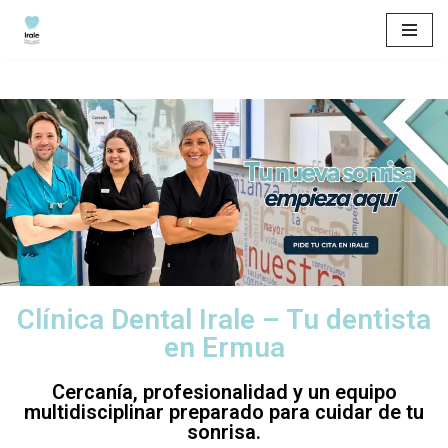
Saltar
al
contenido
Clínica Dental Irale – Tu dentista
en Ermua
Cercanía, profesionalidad y un equipo
multidisciplinar preparado para cuidar de tu
sonrisa.