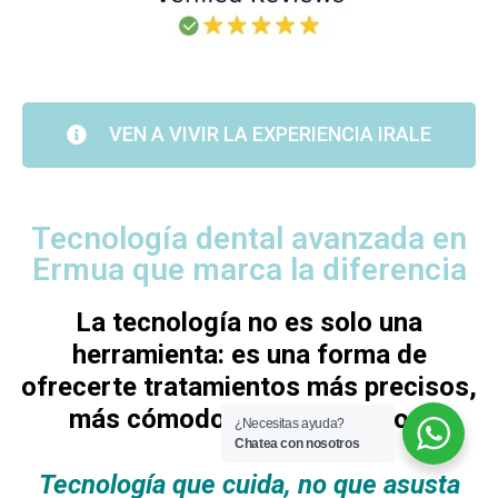
VEN A VIVIR LA EXPERIENCIA IRALE
Tecnología dental avanzada en
Ermua que marca la diferencia
La tecnología no es solo una
herramienta: es una forma de
ofrecerte tratamientos más precisos,
más cómodos y más seguros.
¿Necesitas ayuda?
Chatea con nosotros
Tecnología que cuida, no que asusta