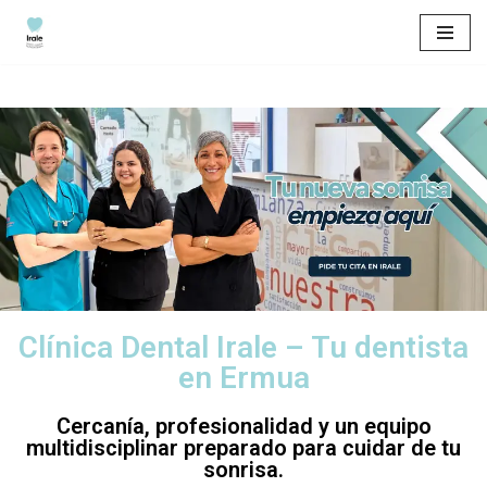
Saltar
al
contenido
Clínica Dental Irale – Tu dentista
en Ermua
Cercanía, profesionalidad y un equipo
multidisciplinar preparado para cuidar de tu
sonrisa.