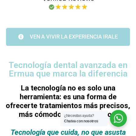
VEN A VIVIR LA EXPERIENCIA IRALE
Tecnología dental avanzada en
Ermua que marca la diferencia
La tecnología no es solo una
herramienta: es una forma de
ofrecerte tratamientos más precisos,
más cómodos y más seguros.
¿Necesitas ayuda?
Chatea con nosotros
Tecnología que cuida, no que asusta