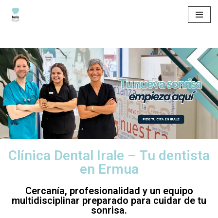
Saltar
al
contenido
Clínica Dental Irale – Tu dentista
en Ermua
Cercanía, profesionalidad y un equipo
multidisciplinar preparado para cuidar de tu
sonrisa.