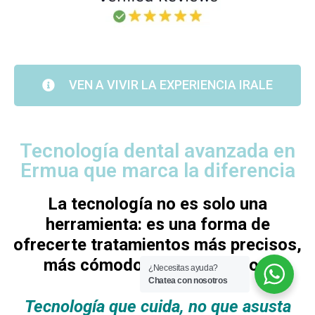
VEN A VIVIR LA EXPERIENCIA IRALE
Tecnología dental avanzada en
Ermua que marca la diferencia
La tecnología no es solo una
herramienta: es una forma de
ofrecerte tratamientos más precisos,
más cómodos y más seguros.
¿Necesitas ayuda?
Chatea con nosotros
Tecnología que cuida, no que asusta