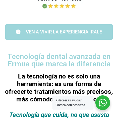
VEN A VIVIR LA EXPERIENCIA IRALE
Tecnología dental avanzada en
Ermua que marca la diferencia
La tecnología no es solo una
herramienta: es una forma de
ofrecerte tratamientos más precisos,
más cómodos y más seguros.
¿Necesitas ayuda?
Chatea con nosotros
Tecnología que cuida, no que asusta