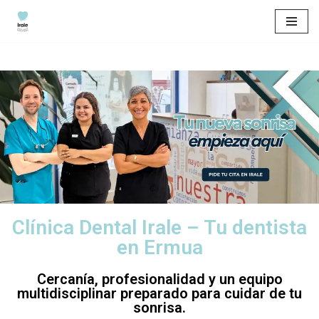
Saltar
al
contenido
Clínica Dental Irale – Tu dentista
en Ermua
Cercanía, profesionalidad y un equipo
multidisciplinar preparado para cuidar de tu
sonrisa.