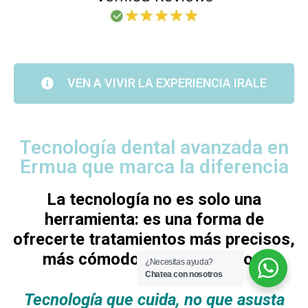
VEN A VIVIR LA EXPERIENCIA IRALE
Tecnología dental avanzada en
Ermua que marca la diferencia
La tecnología no es solo una
herramienta: es una forma de
ofrecerte tratamientos más precisos,
más cómodos y más seguros.
¿Necesitas ayuda?
Chatea con nosotros
Tecnología que cuida, no que asusta