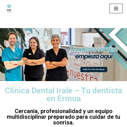
Saltar
al
contenido
Clínica Dental Irale – Tu dentista
en Ermua
Cercanía, profesionalidad y un equipo
multidisciplinar preparado para cuidar de tu
sonrisa.