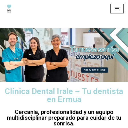
Saltar
al
contenido
Clínica Dental Irale – Tu dentista
en Ermua
Cercanía, profesionalidad y un equipo
multidisciplinar preparado para cuidar de tu
sonrisa.