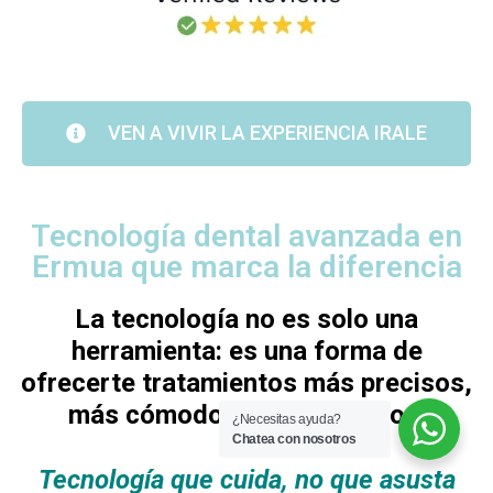
VEN A VIVIR LA EXPERIENCIA IRALE
Tecnología dental avanzada en
Ermua que marca la diferencia
La tecnología no es solo una
herramienta: es una forma de
ofrecerte tratamientos más precisos,
más cómodos y más seguros.
¿Necesitas ayuda?
Chatea con nosotros
Tecnología que cuida, no que asusta