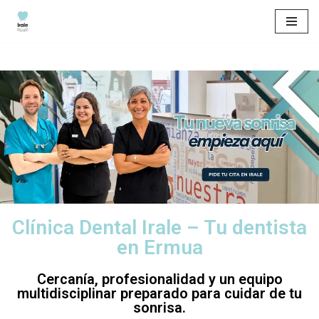
Saltar
al
contenido
Clínica Dental Irale – Tu dentista
en Ermua
Cercanía, profesionalidad y un equipo
multidisciplinar preparado para cuidar de tu
sonrisa.