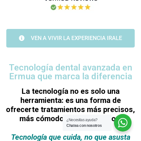
VEN A VIVIR LA EXPERIENCIA IRALE
Tecnología dental avanzada en
Ermua que marca la diferencia
La tecnología no es solo una
herramienta: es una forma de
ofrecerte tratamientos más precisos,
más cómodos y más seguros.
¿Necesitas ayuda?
Chatea con nosotros
Tecnología que cuida, no que asusta