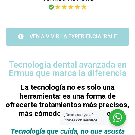
VEN A VIVIR LA EXPERIENCIA IRALE
Tecnología dental avanzada en
Ermua que marca la diferencia
La tecnología no es solo una
herramienta: es una forma de
ofrecerte tratamientos más precisos,
más cómodos y más seguros.
¿Necesitas ayuda?
Chatea con nosotros
Tecnología que cuida, no que asusta