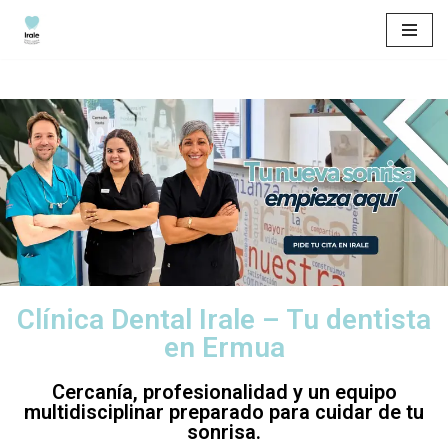
Saltar
al
contenido
Clínica Dental Irale – Tu dentista
en Ermua
Cercanía, profesionalidad y un equipo
multidisciplinar preparado para cuidar de tu
sonrisa.