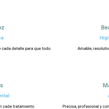
oz
Be
ca
Higi
 cada detalle para que todo
Amable, resoluti
as
M
ental
n cada tratamiento.
Precisa, profesional y con