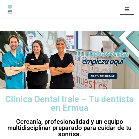
Saltar
al
contenido
Clínica Dental Irale – Tu dentista
en Ermua
Cercanía, profesionalidad y un equipo
multidisciplinar preparado para cuidar de tu
sonrisa.