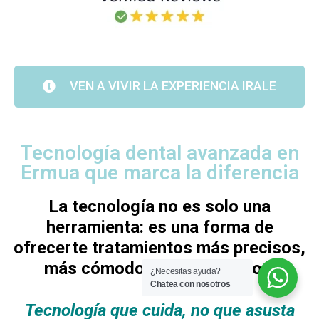
VEN A VIVIR LA EXPERIENCIA IRALE
Tecnología dental avanzada en
Ermua que marca la diferencia
La tecnología no es solo una
herramienta: es una forma de
ofrecerte tratamientos más precisos,
más cómodos y más seguros.
¿Necesitas ayuda?
Chatea con nosotros
Tecnología que cuida, no que asusta