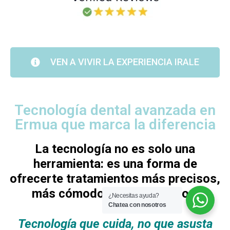
VEN A VIVIR LA EXPERIENCIA IRALE
Tecnología dental avanzada en
Ermua que marca la diferencia
La tecnología no es solo una
herramienta: es una forma de
ofrecerte tratamientos más precisos,
más cómodos y más seguros.
¿Necesitas ayuda?
Chatea con nosotros
Tecnología que cuida, no que asusta