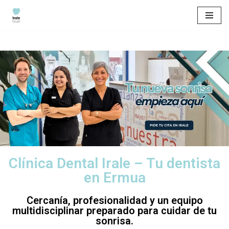
Saltar
al
contenido
Clínica Dental Irale – Tu dentista
en Ermua
Cercanía, profesionalidad y un equipo
multidisciplinar preparado para cuidar de tu
sonrisa.