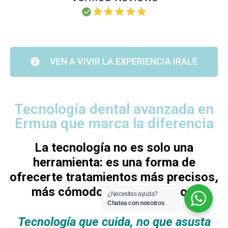
VEN A VIVIR LA EXPERIENCIA IRALE
Tecnología dental avanzada en
Ermua que marca la diferencia
La tecnología no es solo una
herramienta: es una forma de
ofrecerte tratamientos más precisos,
más cómodos y más seguros.
¿Necesitas ayuda?
Chatea con nosotros
Tecnología que cuida, no que asusta