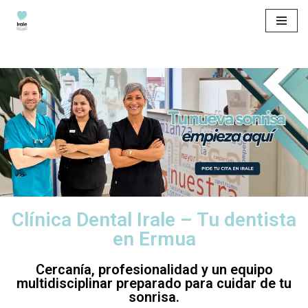
Saltar
al
contenido
Clínica Dental Irale – Tu dentista
en Ermua
Cercanía, profesionalidad y un equipo
multidisciplinar preparado para cuidar de tu
sonrisa.