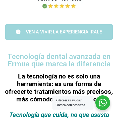
VEN A VIVIR LA EXPERIENCIA IRALE
Tecnología dental avanzada en
Ermua que marca la diferencia
La tecnología no es solo una
herramienta: es una forma de
ofrecerte tratamientos más precisos,
más cómodos y más seguros.
¿Necesitas ayuda?
Chatea con nosotros
Tecnología que cuida, no que asusta