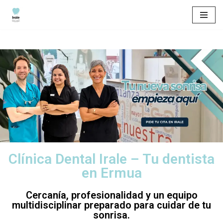
Saltar
al
contenido
Clínica Dental Irale – Tu dentista
en Ermua
Cercanía, profesionalidad y un equipo
multidisciplinar preparado para cuidar de tu
sonrisa.