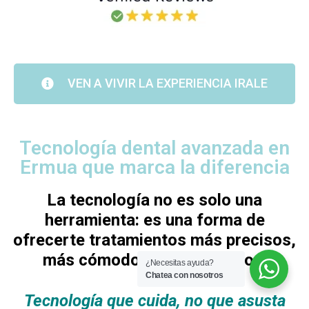
VEN A VIVIR LA EXPERIENCIA IRALE
Tecnología dental avanzada en
Ermua que marca la diferencia
La tecnología no es solo una
herramienta: es una forma de
ofrecerte tratamientos más precisos,
más cómodos y más seguros.
¿Necesitas ayuda?
Chatea con nosotros
Tecnología que cuida, no que asusta