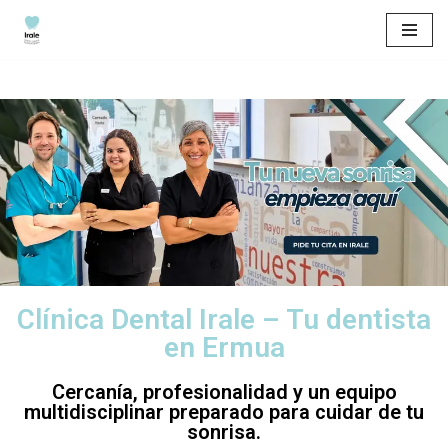
Saltar
al
contenido
Clínica Dental Irale – Tu dentista
en Ermua
Cercanía, profesionalidad y un equipo
multidisciplinar preparado para cuidar de tu
sonrisa.