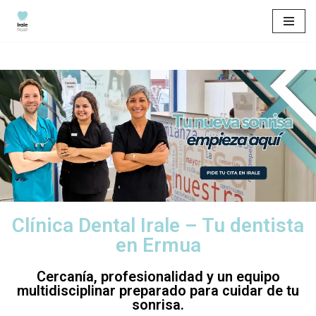
Saltar
al
contenido
Clínica Dental Irale – Tu dentista
en Ermua
Cercanía, profesionalidad y un equipo
multidisciplinar preparado para cuidar de tu
sonrisa.