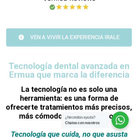
VEN A VIVIR LA EXPERIENCIA IRALE
Tecnología dental avanzada en
Ermua que marca la diferencia
La tecnología no es solo una
herramienta: es una forma de
ofrecerte tratamientos más precisos,
más cómodos y más seguros.
¿Necesitas ayuda?
Chatea con nosotros
Tecnología que cuida, no que asusta