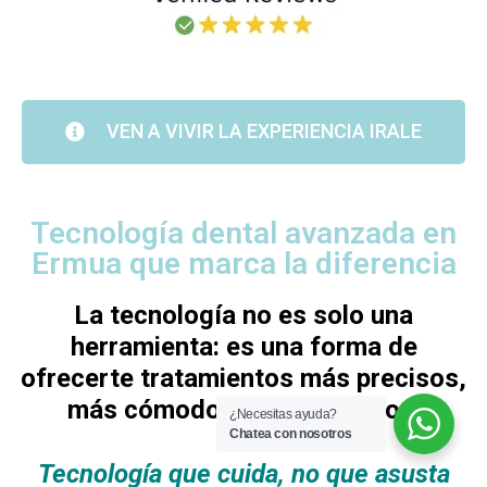
VEN A VIVIR LA EXPERIENCIA IRALE
Tecnología dental avanzada en
Ermua que marca la diferencia
La tecnología no es solo una
herramienta: es una forma de
ofrecerte tratamientos más precisos,
más cómodos y más seguros.
¿Necesitas ayuda?
Chatea con nosotros
Tecnología que cuida, no que asusta