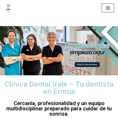
Saltar
al
contenido
Clínica Dental Irale – Tu dentista
en Ermua
Cercanía, profesionalidad y un equipo
multidisciplinar preparado para cuidar de tu
sonrisa.