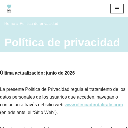
Saltar
al
Home
»
Política de privacidad
contenido
Política de privacidad
Última actualización: junio de 2026
La presente Política de Privacidad regula el tratamiento de los
datos personales de los usuarios que acceden, navegan o
contactan a través del sitio web
www.clinicadentalirale.com
(en adelante, el “Sitio Web”).