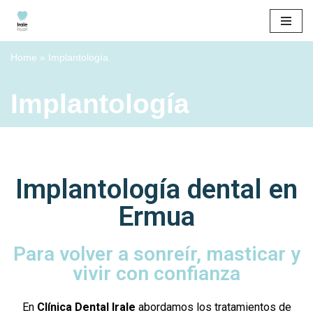
Saltar
al
Home
»
Implantología
contenido
Implantología
Implantología dental en
Ermua
Para volver a sonreír, masticar y
vivir con confianza
En
Clínica Dental Irale
abordamos los tratamientos de