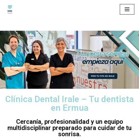
Saltar
al
contenido
Clínica Dental Irale – Tu dentista
en Ermua
Cercanía, profesionalidad y un equipo
multidisciplinar preparado para cuidar de tu
sonrisa.