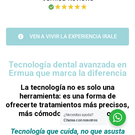
VEN A VIVIR LA EXPERIENCIA IRALE
Tecnología dental avanzada en
Ermua que marca la diferencia
La tecnología no es solo una
herramienta: es una forma de
ofrecerte tratamientos más precisos,
más cómodos y más seguros.
¿Necesitas ayuda?
Chatea con nosotros
Tecnología que cuida, no que asusta