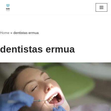
Saltar
al
contenido
Home
»
dentistas ermua
dentistas ermua