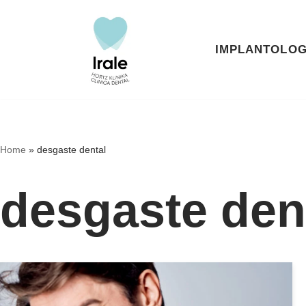
Saltar
IMPLANTOLOG
al
contenido
Home
»
desgaste dental
desgaste den